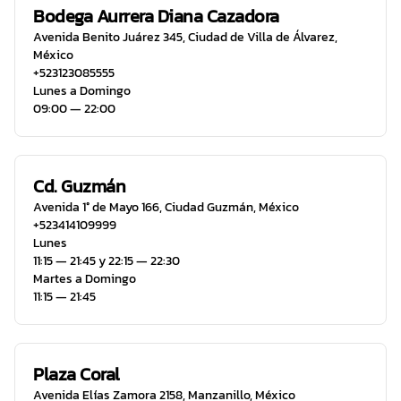
Bodega Aurrera Diana Cazadora
Avenida Benito Juárez 345
,
Ciudad de Villa de Álvarez
,
México
+523123085555
Lunes a Domingo
09:00 ― 22:00
Cd. Guzmán
Avenida 1° de Mayo 166
,
Ciudad Guzmán
,
México
+523414109999
Lunes
11:15 ― 21:45 y 22:15 ― 22:30
Martes a Domingo
11:15 ― 21:45
Plaza Coral
Avenida Elías Zamora 2158
,
Manzanillo
,
México