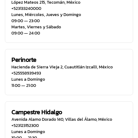
López Mateos 215
,
Tecomán
,
México
+523133240000
Lunes, Miércoles, Jueves y Domingo
09:00 ― 23:00
Martes, Viernes y Sábado
09:00 ― 24:00
Perinorte
Hacienda de Sierra Vieja 2
,
Cuautitlán Izcalli
,
México
+525558939493
Lunes a Domingo
11:00 ― 21:00
Campestre Hidalgo
Avenida Alamo Dorado 140
,
Villas del Álamo
,
México
+523123152300
Lunes a Domingo
10:00 ― 21:30