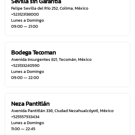
Sevilla sin Garantia
Felipe Sevilla del Río 252
,
Colima
,
México
+523123138000
Lunes a Domingo
09:00 ― 21:00
Bodega Tecoman
Avenida Insurgentes 821
,
Tecomán
,
México
+523133240590
Lunes a Domingo
09:00 ― 22:00
Neza Pantitlán
Avenida Pantitlán 338
,
Ciudad Nezahualcóyotl
,
México
+525557933434
Lunes a Domingo
11:00 ― 22:45