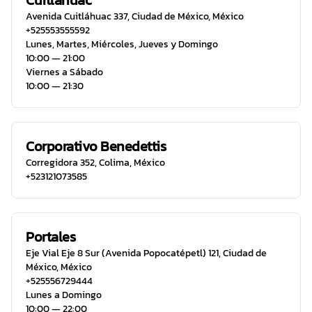
Cuitlahuac
Avenida Cuitláhuac 337
,
Ciudad de México
,
México
+525553555592
Lunes, Martes, Miércoles, Jueves y Domingo
10:00 ― 21:00
Viernes a Sábado
10:00 ― 21:30
Corporativo Benedettis
Corregidora 352
,
Colima
,
México
+523121073585
Portales
Eje Vial Eje 8 Sur (Avenida Popocatépetl) 121
,
Ciudad de
México
,
México
+525556729444
Lunes a Domingo
10:00 ― 22:00