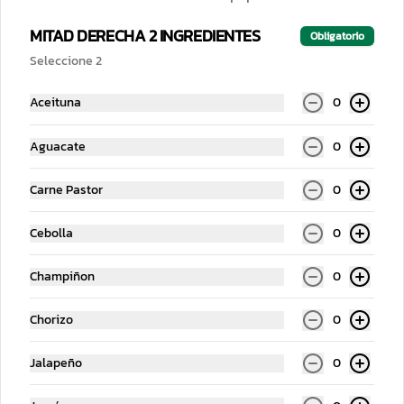
MITAD DERECHA 2 INGREDIENTES
Obligatorio
Seleccione 2
B-Wings
Calzone 2 Ingredientes
Aceituna
0
$99.00
Aguacate
0
Carne Pastor
0
Cebolla
0
Champiñon
0
Chorizo
0
Papachas
Jalapeño
0