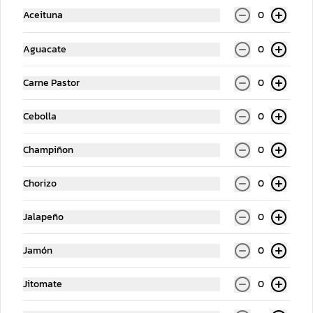
Aceituna
0
Aguacate
0
Carne Pastor
0
Cebolla
0
Refresco 1.5 Lts
Refresco 600 ml
Champiñon
0
Chorizo
0
$55.00
$39.00
Jalapeño
0
Jamón
0
Jitomate
0