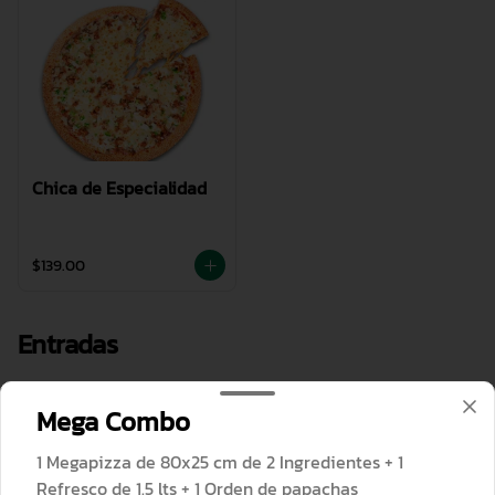
Chica de Especialidad
$139.00
Entradas
Mega Combo
1 Megapizza de 80x25 cm de 2 Ingredientes + 1
Refresco de 1.5 lts + 1 Orden de papachas