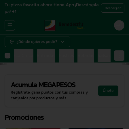
Tu pizza favorita ahora tiene App ¡Descárgala
Descargar
ya! 📲
Abrir menu de navegación
Login
¿Dónde quieres pedir?
ana
Pizza Chica
Entradas
Postres
Bebidas
Salsas
Acumula
MEGAPESOS
Únete
Regístrate, gana puntos con tus compras y
canjealos por productos y más
Promociones