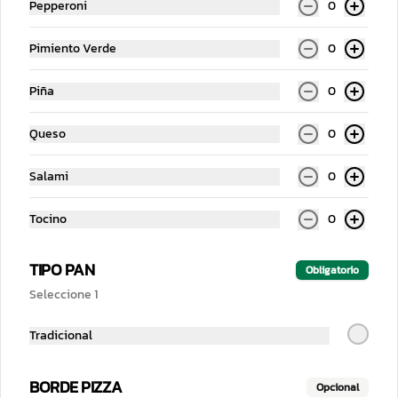
Pepperoni
0
Pimiento Verde
0
Agua 600 ml
Piña
0
$29.00
Queso
0
Salsas
Salami
0
Tocino
0
TIPO PAN
Obligatorio
Seleccione 1
Tradicional
Habanero botella
BORDE PIZZA
Opcional