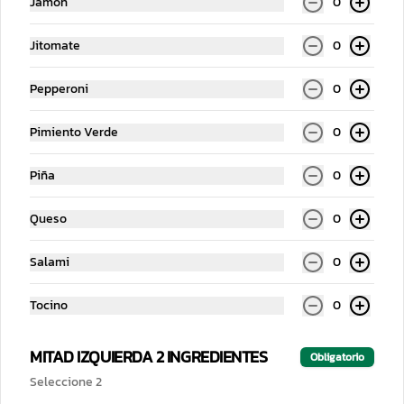
Jamón
0
Jitomate
0
Postres
Pepperoni
0
Pimiento Verde
0
Piña
0
Queso
0
Salami
0
Brownie
Benetarta
Tocino
0
$59.00
$69.00
MITAD IZQUIERDA 2 INGREDIENTES
Obligatorio
Seleccione 2
Bebidas