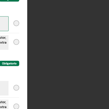
tor,
extra
Obligatorio
tor,
extra