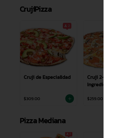
CrujíPizza
Cruji de Especialidad
Cruji 2-4
Ingredientes
$309.00
$259.00
Pizza Mediana