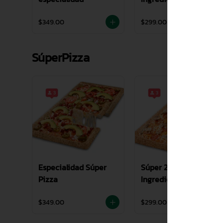
$349.00
$299.00
SúperPizza
Especialidad Súper
Súper 2 - 4
Pizza
Ingredientes
$349.00
$299.00