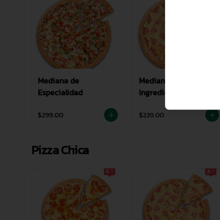
Mediana de
Mediana 2 - 4
Especialidad
Ingredientes
$299.00
$239.00
Pizza Chica