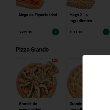
Mega de Especialidad
Mega 2 - 4
Ingredientes
$609.00
$539.00
Pizza Grande
Grande de
Grande de 2 -4
especialidad
Ingredientes