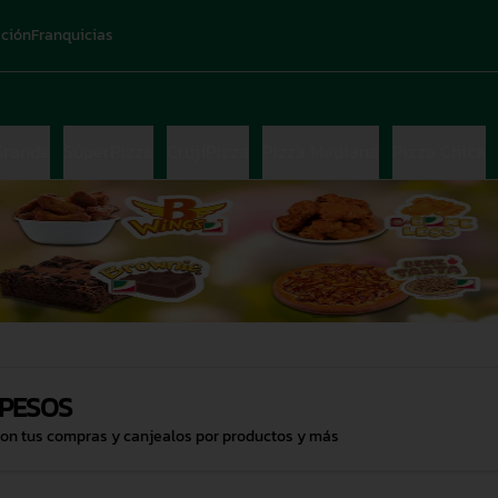
ación
Franquicias
Grande
SúperPizza
CrujíPizza
Pizza Mediana
Pizza Chica
PESOS
con tus compras y canjealos por productos y más