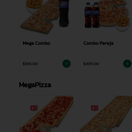
Mega Combo
Combo Pareja
$565.00
$309.00
MegaPizza