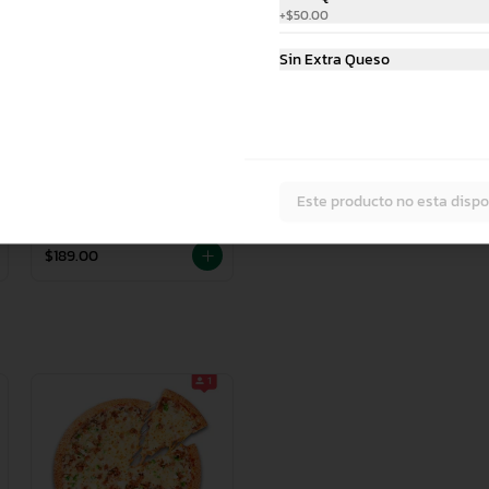
+
$50.00
Sin Extra Queso
Pizza Mediana 1
Este producto no esta dispo
Ingrediente
$189.00