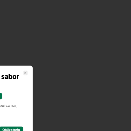
 sabor
Close
exicana,
Obligatorio