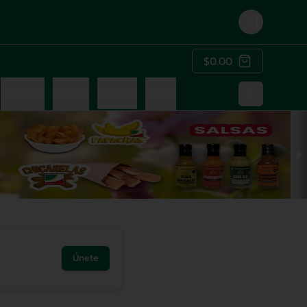
Login
$0.00
Entradas
Postres
Bebidas
Salsas
Únete