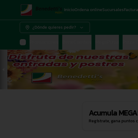
Inicio
Ordena online
Sucursales
Factur
¿Dónde quieres pedir?
Promociones
BeneCombos
MegaPizza
Pizza 
Acumula
MEGA
Regístrate, gana puntos 