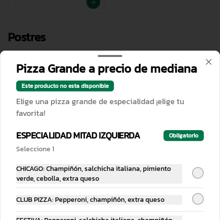
Postres
Pizza Grande a precio de mediana
Este producto no esta disponible
Elige una pizza grande de especialidad ¡elige tu
favorita!
ESPECIALIDAD MITAD IZQUIERDA
Obligatorio
Brownie
Benetarta
Seleccione 1
CHICAGO: Champiñón, salchicha italiana, pimiento
verde, cebolla, extra queso
$59.00
$69.00
CLUB PIZZA: Pepperoni, champiñón, extra queso
Bebidas