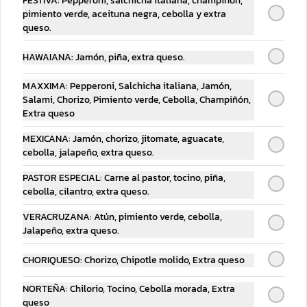
FESTIVA: Pepperoni, salchicha italiana, champiñón,
pimiento verde, aceituna negra, cebolla y extra
queso.
HAWAIANA: Jamón, piña, extra queso.
MAXXIMA: Pepperoni, Salchicha italiana, Jamón,
Salami, Chorizo, Pimiento verde, Cebolla, Champiñón,
Extra queso
MEXICANA: Jamón, chorizo, jitomate, aguacate,
Refresco 1.5 Lts
Refresco 600 ml
cebolla, jalapeño, extra queso.
PASTOR ESPECIAL: Carne al pastor, tocino, piña,
cebolla, cilantro, extra queso.
$55.00
$39.00
VERACRUZANA: Atún, pimiento verde, cebolla,
Jalapeño, extra queso.
CHORIQUESO: Chorizo, Chipotle molido, Extra queso
NORTEÑA: Chilorio, Tocino, Cebolla morada, Extra
queso