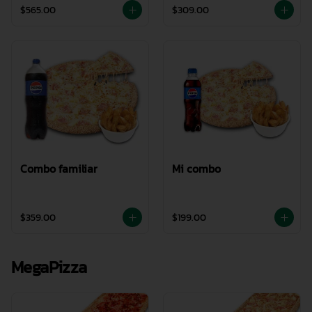
$565.00
$309.00
Combo familiar
Mi combo
$359.00
$199.00
MegaPizza