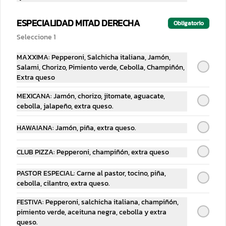
ESPECIALIDAD MITAD DERECHA
Obligatorio
Agua 600 ml
Seleccione 1
MAXXIMA: Pepperoni, Salchicha italiana, Jamón,
$29.00
Salami, Chorizo, Pimiento verde, Cebolla, Champiñón,
Extra queso
MEXICANA: Jamón, chorizo, jitomate, aguacate,
Salsas
cebolla, jalapeño, extra queso.
HAWAIANA: Jamón, piña, extra queso.
CLUB PIZZA: Pepperoni, champiñón, extra queso
PASTOR ESPECIAL: Carne al pastor, tocino, piña,
cebolla, cilantro, extra queso.
FESTIVA: Pepperoni, salchicha italiana, champiñón,
Habanero botella
pimiento verde, aceituna negra, cebolla y extra
queso.