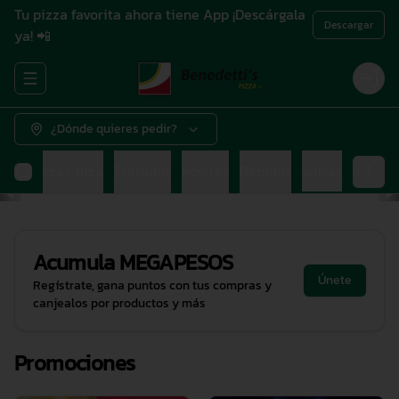
Tu pizza favorita ahora tiene App ¡Descárgala
Descargar
ya! 📲
Abrir menu de navegación
Login
¿Dónde quieres pedir?
ana
Pizza Chica
Entradas
Postres
Bebidas
Salsas
Acumula
MEGAPESOS
Únete
Regístrate, gana puntos con tus compras y
canjealos por productos y más
Promociones