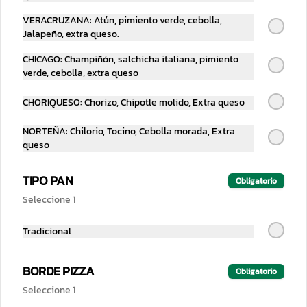
VERACRUZANA: Atún, pimiento verde, cebolla,
$45.00
Jalapeño, extra queso.
CHICAGO: Champiñón, salchicha italiana, pimiento
verde, cebolla, extra queso
CHORIQUESO: Chorizo, Chipotle molido, Extra queso
NORTEÑA: Chilorio, Tocino, Cebolla morada, Extra
queso
TIPO PAN
Obligatorio
Seleccione 1
Conócenos
Tradicional
Cobertura
Contacto
BORDE PIZZA
Obligatorio
Descargar en iPhone
Seleccione 1
Descargar en Android