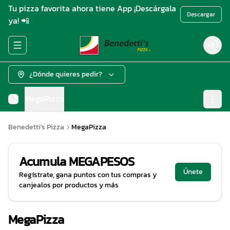
Tu pizza favorita ahora tiene App ¡Descárgala
Descargar
ya! 📲
Abrir menu de navegación
Login
¿Dónde quieres pedir?
MegaPizza
Benedetti's Pizza
MegaPizza
Acumula
MEGAPESOS
Únete
Regístrate, gana puntos con tus compras y
canjealos por productos y más
MegaPizza