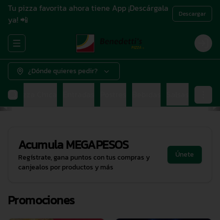
Tu pizza favorita ahora tiene App ¡Descárgala
Descargar
ya! 📲
Abrir menu de navegación
Login
¿Dónde quieres pedir?
ana
Pizza Chica
Entradas
Postres
Bebidas
Salsas
Acumula
MEGAPESOS
Únete
Regístrate, gana puntos con tus compras y
canjealos por productos y más
Promociones